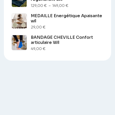
129,00 €
Plage
129,00
€
–
149,00
€
à
de
MEDAILLE Energétique Apaisante
149,00 €
prix :
wil
129,00 €
29,00
€
à
BANDAGE CHEVILLE Confort
149,00 €
articulaire Wil
49,00
€