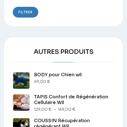
max
FILTRER
AUTRES PRODUITS
BODY pour Chien wil
69,00
€
TAPIS Confort de Régénération
Cellulaire Wil
Plage
129,00
€
–
149,00
€
de
COUSSIN Récupération
prix :
régénérant Wil