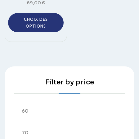
69,00
€
Ce
CHOIX DES
produit
OPTIONS
a
plusieurs
variations.
Les
options
peuvent
être
Filter by price
choisies
sur
la
Prix
page
du
min
produit
Prix