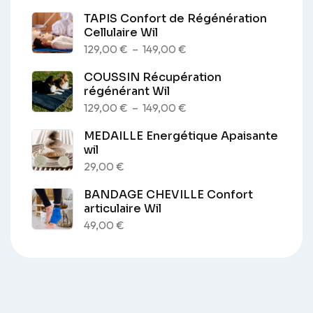
TAPIS Confort de Régénération
Cellulaire Wil
Plage
129,00
€
–
149,00
€
de
COUSSIN Récupération
prix :
régénérant Wil
129,00 €
Plage
129,00
€
–
149,00
€
à
de
MEDAILLE Energétique Apaisante
149,00 €
prix :
wil
129,00 €
29,00
€
à
BANDAGE CHEVILLE Confort
149,00 €
articulaire Wil
49,00
€