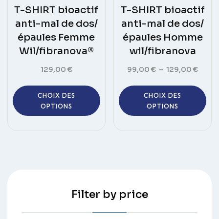
produit
T-SHIRT bioactif
T-SHIRT bioactif
anti-mal de dos/
anti-mal de dos/
épaules Femme
épaules Homme
Wil/fibranova®
wil/fibranova
Plage
129,00
€
99,00
€
–
129,00
€
de
Ce
Ce
prix :
CHOIX DES
CHOIX DES
produit
pro
99,00
OPTIONS
OPTIONS
a
a
à
plusieurs
plus
129,0
variations.
vari
Les
Les
options
opt
peuvent
peu
être
êtr
Filter by price
choisies
choi
sur
sur