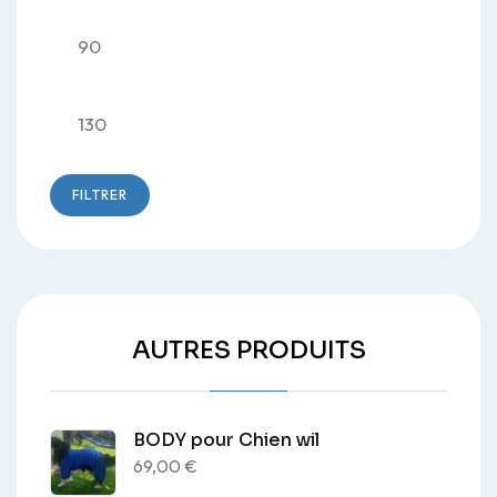
la
la
Prix
page
pag
du
du
min
produit
pro
Prix
max
FILTRER
AUTRES PRODUITS
BODY pour Chien wil
69,00
€