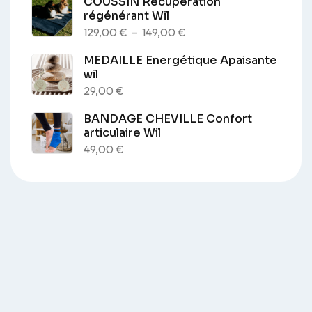
COUSSIN Récupération
prix :
régénérant Wil
129,00 €
Plage
129,00
€
–
149,00
€
à
de
MEDAILLE Energétique Apaisante
149,00 €
prix :
wil
129,00 €
29,00
€
à
BANDAGE CHEVILLE Confort
149,00 €
articulaire Wil
49,00
€