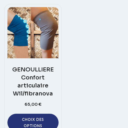
GENOULLIERE
Confort
articulaire
Wil/fibranova
65,00
€
Ce
CHOIX DES
produit
OPTIONS