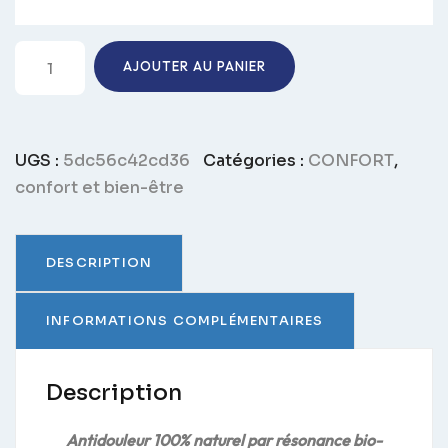
quantité
AJOUTER AU PANIER
de
Brassière
anti-
douleur
UGS :
5dc56c42cd36
Catégories :
CONFORT
,
Confort
confort et bien-être
Coton
avec
poche
DESCRIPTION
prothèse
fibranova®
INFORMATIONS COMPLÉMENTAIRES
Description
Antidouleur 100% naturel par résonance bio-