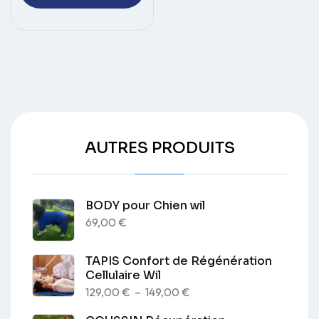
a
plusieurs
variations.
Les
options
peuvent
être
choisies
AUTRES PRODUITS
sur
la
page
du
BODY pour Chien wil
69,00
€
produit
TAPIS Confort de Régénération
Cellulaire Wil
Plage
129,00
€
–
149,00
€
de