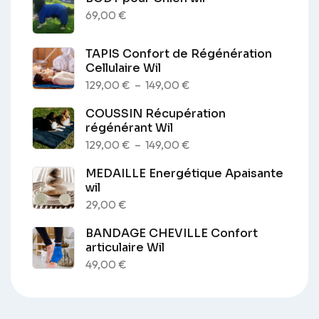
69,00
€
TAPIS Confort de Régénération
Cellulaire Wil
Plage
129,00
€
–
149,00
€
de
COUSSIN Récupération
prix :
régénérant Wil
129,00 €
Plage
129,00
€
–
149,00
€
à
de
MEDAILLE Energétique Apaisante
149,00 €
prix :
wil
129,00 €
29,00
€
à
BANDAGE CHEVILLE Confort
149,00 €
articulaire Wil
49,00
€