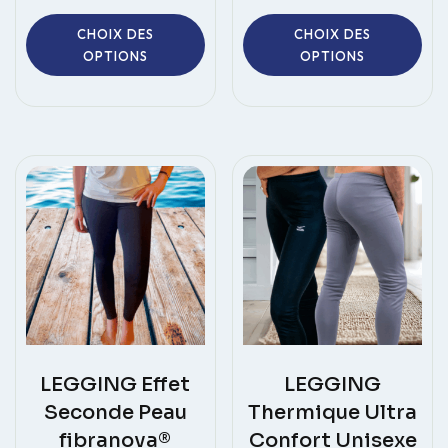
Ce
Ce
CHOIX DES
CHOIX DES
produit
pro
OPTIONS
OPTIONS
a
a
plusieurs
plus
variations.
vari
Les
Les
options
opt
peuvent
peu
être
êtr
choisies
choi
sur
sur
la
la
page
pag
du
du
produit
pro
LEGGING Effet
LEGGING
Seconde Peau
Thermique Ultra
fibranova®
Confort Unisexe