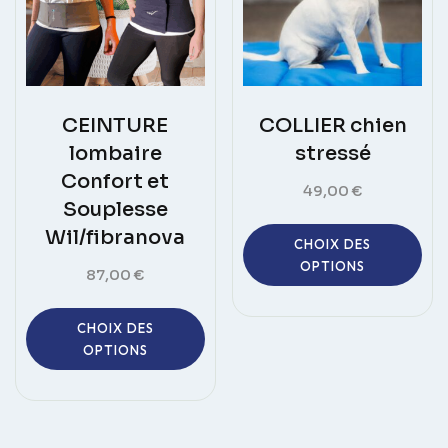
du
sur
produit
la
pag
du
pro
CEINTURE
COLLIER chien
lombaire
stressé
Confort et
49,00
€
Souplesse
Ce
Wil/fibranova
CHOIX DES
pro
OPTIONS
87,00
€
a
plus
Ce
vari
CHOIX DES
produit
OPTIONS
Les
a
opt
plusieurs
peu
variations.
êtr
Les