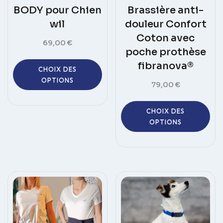
BODY pour Chien
Brassière anti-
wil
douleur Confort
Coton avec
69,00
€
poche prothèse
Ce
fibranova®
CHOIX DES
produit
OPTIONS
79,00
€
a
plusieurs
Ce
variations.
CHOIX DES
pro
OPTIONS
Les
a
options
plus
peuvent
vari
être
Les
choisies
opt
sur
peu
la
êtr
page
choi