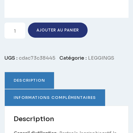
quantité
AJOUTER AU PANIER
de
LEGGING
Effet
Seconde
UGS :
cdac73c38445
Catégorie :
LEGGINGS
Peau
fibranova®
DESCRIPTION
INFORMATIONS COMPLÉMENTAIRES
Description