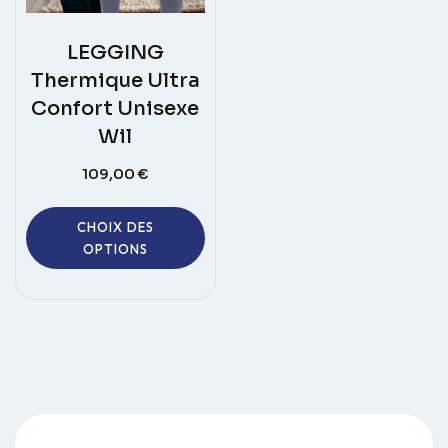
LEGGING
Thermique Ultra
Confort Unisexe
Wil
109,00
€
Ce
CHOIX DES
produit
OPTIONS
a
plusieurs
variations.
Les
options
peuvent
être
choisies