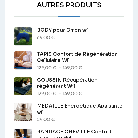
AUTRES PRODUITS
sur
la
page
du
BODY pour Chien wil
69,00
€
produit
TAPIS Confort de Régénération
Cellulaire Wil
Plage
129,00
€
–
149,00
€
de
COUSSIN Récupération
prix :
régénérant Wil
129,00 €
Plage
129,00
€
–
149,00
€
à
de
MEDAILLE Energétique Apaisante
149,00 €
prix :
wil
129,00 €
29,00
€
à
BANDAGE CHEVILLE Confort
149,00 €
articulaire Wil