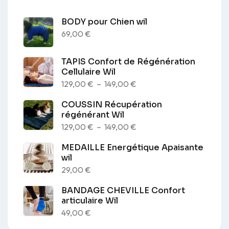
BODY pour Chien wil
69,00
€
TAPIS Confort de Régénération
Cellulaire Wil
Plage
129,00
€
–
149,00
€
de
COUSSIN Récupération
prix :
régénérant Wil
129,00 €
Plage
129,00
€
–
149,00
€
à
de
MEDAILLE Energétique Apaisante
149,00 €
prix :
wil
129,00 €
29,00
€
à
BANDAGE CHEVILLE Confort
149,00 €
articulaire Wil
49,00
€