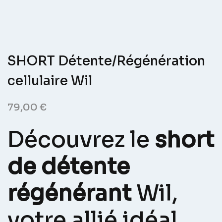
SHORT Détente/Régénération
cellulaire Wil
79,00
€
Découvrez le
short
de détente
régénérant
Wil,
votre allié idéal