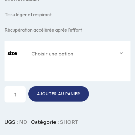
Tissu léger et respirant
Récupération accélérée après l’effort
size
quantité
AJOUTER AU PANIER
de
SHORT
Détente/Régénération
cellulaire
UGS :
ND
Catégorie :
SHORT
Wil