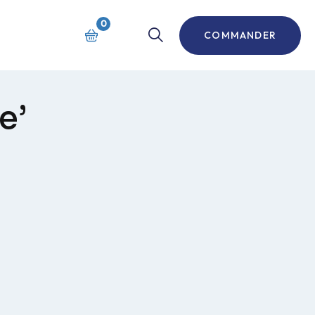
0
COMMANDER
e’