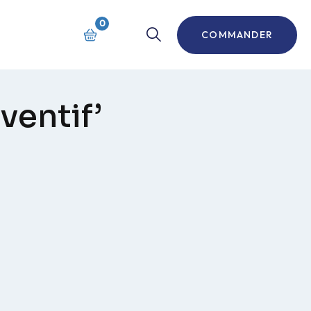
0
COMMANDER
ventif’