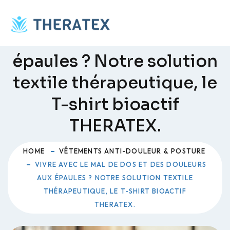
Skip
Vivre avec le mal de dos
to
content
et des douleurs aux
épaules ? Notre solution
textile thérapeutique, le
T-shirt bioactif
THERATEX.
HOME
VÊTEMENTS ANTI-DOULEUR & POSTURE
VIVRE AVEC LE MAL DE DOS ET DES DOULEURS
AUX ÉPAULES ? NOTRE SOLUTION TEXTILE
THÉRAPEUTIQUE, LE T-SHIRT BIOACTIF
THERATEX.