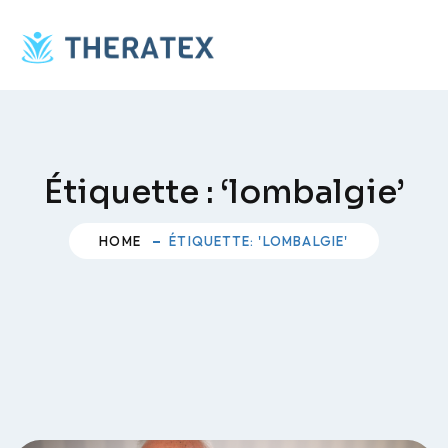
Skip
to
content
Étiquette :
‘lombalgie’
HOME
ÉTIQUETTE: 'LOMBALGIE'