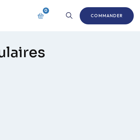
0
COMMANDER
laires