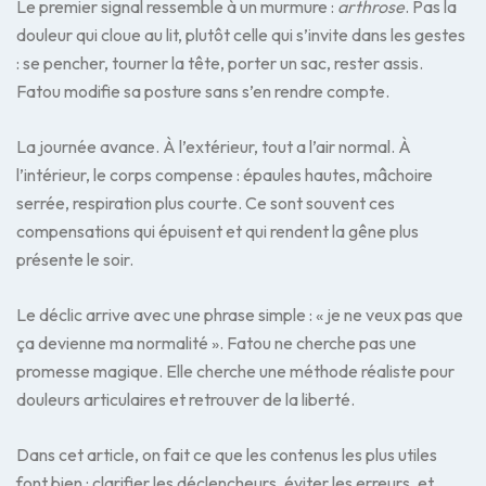
Le premier signal ressemble à un murmure :
arthrose
. Pas la
douleur qui cloue au lit, plutôt celle qui s’invite dans les gestes
: se pencher, tourner la tête, porter un sac, rester assis.
Fatou modifie sa posture sans s’en rendre compte.
La journée avance. À l’extérieur, tout a l’air normal. À
l’intérieur, le corps compense : épaules hautes, mâchoire
serrée, respiration plus courte. Ce sont souvent ces
compensations qui épuisent et qui rendent la gêne plus
présente le soir.
Le déclic arrive avec une phrase simple : « je ne veux pas que
ça devienne ma normalité ». Fatou ne cherche pas une
promesse magique. Elle cherche une méthode réaliste pour
douleurs articulaires et retrouver de la liberté.
Dans cet article, on fait ce que les contenus les plus utiles
font bien : clarifier les déclencheurs, éviter les erreurs, et