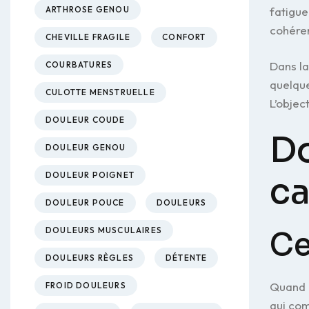
fatigue
ARTHROSE GENOU
cohéren
CHEVILLE FRAGILE
CONFORT
Dans l
COURBATURES
quelque
CULOTTE MENSTRUELLE
L’objec
DOULEUR COUDE
Do
DOULEUR GENOU
ca
DOULEUR POIGNET
DOULEUR POUCE
DOULEURS
DOULEURS MUSCULAIRES
Ce
DOULEURS RÈGLES
DÉTENTE
Quand d
FROID DOULEURS
qui co