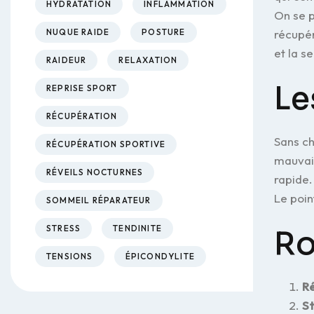
HYDRATATION
INFLAMMATION
On se p
récupér
NUQUE RAIDE
POSTURE
et la s
RAIDEUR
RELAXATION
Le
REPRISE SPORT
RÉCUPÉRATION
Sans ch
RÉCUPÉRATION SPORTIVE
mauvais
RÉVEILS NOCTURNES
rapide.
Le poin
SOMMEIL RÉPARATEUR
STRESS
TENDINITE
Ro
TENSIONS
ÉPICONDYLITE
Ré
St