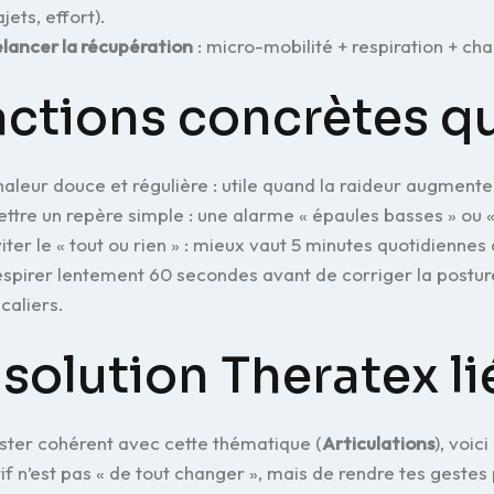
ajets, effort).
lancer la récupération
: micro-mobilité + respiration + chal
actions concrètes q
aleur douce et régulière : utile quand la raideur augmente 
ttre un repère simple : une alarme « épaules basses » ou « 
iter le « tout ou rien » : mieux vaut 5 minutes quotidienne
spirer lentement 60 secondes avant de corriger la posture 
caliers.
 solution Theratex li
ster cohérent avec cette thématique (
Articulations
), voic
tif n’est pas « de tout changer », mais de rendre tes gestes 