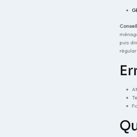
GE
Conseil
ménagè
puis di
régular
Er
At
Te
Fo
Qu