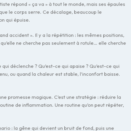
ptiste répond « ça va » à tout le monde, mais ses épaules
s que le corps serre. Ce décalage, beaucoup le
on qui épuise.
and accident ». Il y a la répétition : les mêmes positions,
 qu’elle ne cherche pas seulement à rotule… elle cherche
-ce qui déclenche ? Qu’est-ce qui apaise ? Qu’est-ce qui
enu, ou quand la chaleur est stable, l’inconfort baisse.
une promesse magique. C’est une stratégie : réduire la
 routine de inflammation. Une routine qu’on peut répéter,
nario : la gêne qui devient un bruit de fond, puis une