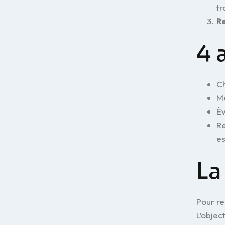
tr
Re
4 
Ch
Me
Év
Re
es
La
Pour re
L’objec