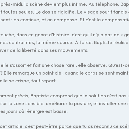
après-midi, la scène devient plus intime. Au téléphone, Ba
 toutes seules. Le dos se rigidifie. Le visage sourit tandi
sent : on continue, et on compense. Et c’est la compensati
touche, dans ce genre d’histoire, c’est qu’il n’y a pas de « gr
es contraintes, la même course. À force, Baptiste réalise
uver de la liberté dans ses mouvements.
, elle s’assoit et fait une chose rare : elle observe. Qu’est
 ? Elle remarque un point clé : quand le corps se sent maint
lle se crispe, tout repart.
ment précis, Baptiste comprend que la solution n’est pas 
sur la zone sensible, améliorer la posture, et installer une
s jours où l’énergie est basse.
is cet article, c’est peut-être parce que tu as reconnu ce scé