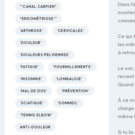
Dans l’
"'CANAL CARPIEN"
montent
"ENDOMÉTRIOSE'"
connais
'ARTHROSE'
'CERVICALES'
Ce qui 
'DOULEUR'
les mêm
à retro
'DOULEURS PELVIENNES'
'FATIGUE'
'FOURMILLEMENTS'
Le soir
revient
'INSOMNIE'
'LOMBALGIE'
Quand e
'MAL DE DOS'
'PRÉVENTION'
À ce mo
'SCIATIQUE'
'SOMMEIL'
charge 
'TENNIS ELBOW'
même le
ANTI-DOULEUR
Si tu l