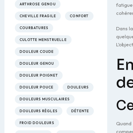
fatigue
ARTHROSE GENOU
cohéren
CHEVILLE FRAGILE
CONFORT
Dans l
COURBATURES
quelque
CULOTTE MENSTRUELLE
L’objec
DOULEUR COUDE
En
DOULEUR GENOU
d
DOULEUR POIGNET
DOULEUR POUCE
DOULEURS
DOULEURS MUSCULAIRES
Ce
DOULEURS RÈGLES
DÉTENTE
Quand e
FROID DOULEURS
compe