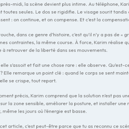
après-midi, la scène devient plus intime. Au téléphone, Ka
 toutes seules. Le dos se rigidifie. Le visage sourit tandi
sent : on continue, et on compense. Et c’est la compensati
touche, dans ce genre d’histoire, c’est qu’il n’y a pas de « gr
es contraintes, la même course. À force, Karim réalise qu’
 à retrouver de la liberté dans ses mouvements.
, elle s’assoit et fait une chose rare : elle observe. Qu’est
 ? Elle remarque un point clé : quand le corps se sent maint
lle se crispe, tout repart.
ment précis, Karim comprend que la solution n’est pas une
sur la zone sensible, améliorer la posture, et installer une
, même les jours où l’énergie est basse.
is cet article, c’est peut-être parce que tu as reconnu ce scé