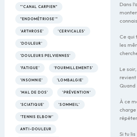
Dans l’
"'CANAL CARPIEN"
montent
"ENDOMÉTRIOSE'"
connais
'ARTHROSE'
'CERVICALES'
Ce qui 
'DOULEUR'
les mêm
cherche
'DOULEURS PELVIENNES'
'FATIGUE'
'FOURMILLEMENTS'
Le soir
revient
'INSOMNIE'
'LOMBALGIE'
Quand e
'MAL DE DOS'
'PRÉVENTION'
À ce mo
'SCIATIQUE'
'SOMMEIL'
charge 
'TENNIS ELBOW'
répéter
ANTI-DOULEUR
Si tu l