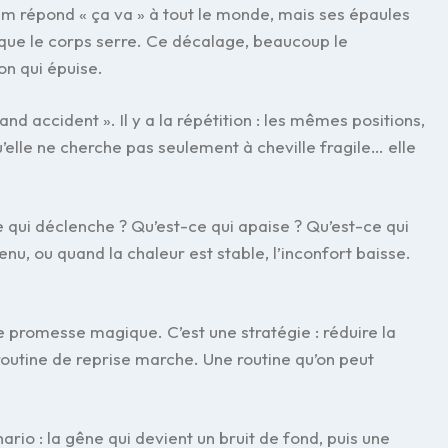
rim répond « ça va » à tout le monde, mais ses épaules
s que le corps serre. Ce décalage, beaucoup le
on qui épuise.
and accident ». Il y a la répétition : les mêmes positions,
elle ne cherche pas seulement à cheville fragile… elle
-ce qui déclenche ? Qu’est-ce qui apaise ? Qu’est-ce qui
enu, ou quand la chaleur est stable, l’inconfort baisse.
 promesse magique. C’est une stratégie : réduire la
 routine de reprise marche. Une routine qu’on peut
nario : la gêne qui devient un bruit de fond, puis une