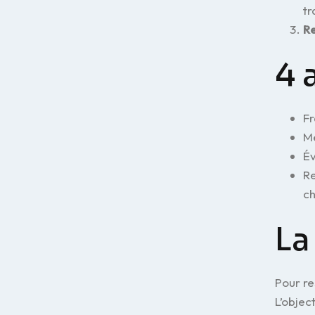
tr
Re
4 
Fr
Me
Év
Re
ch
La
Pour re
L’objec