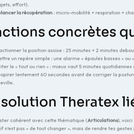
ajets, effort).
lancer la récupération
: micro-mobilité + respiration + chal
actions concrètes q
actionner la position assise : 25 minutes + 2 minutes debout,
ttre un repère simple : une alarme « épaules basses » ou « 
iter le « tout ou rien » : mieux vaut 5 minutes quotidienne
spirer lentement 60 secondes avant de corriger la posture 
eville.
 solution Theratex li
ster cohérent avec cette thématique (
Articulations
), voic
tif n’est pas « de tout changer », mais de rendre tes gestes 