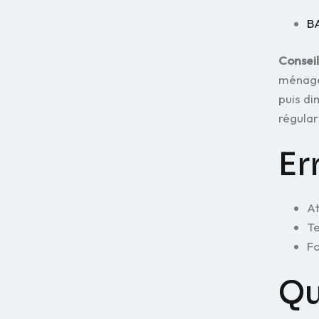
B
Conseil
ménagè
puis di
régular
Er
At
Te
Fo
Qu