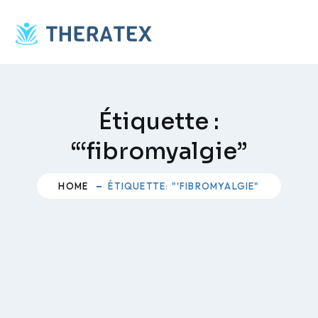
Skip
to
content
Étiquette :
“‘fibromyalgie”
HOME
ÉTIQUETTE: "'FIBROMYALGIE"