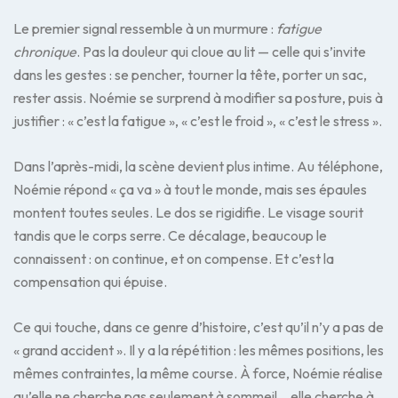
Le premier signal ressemble à un murmure :
fatigue
chronique
. Pas la douleur qui cloue au lit — celle qui s’invite
dans les gestes : se pencher, tourner la tête, porter un sac,
rester assis. Noémie se surprend à modifier sa posture, puis à
justifier : « c’est la fatigue », « c’est le froid », « c’est le stress ».
Dans l’après-midi, la scène devient plus intime. Au téléphone,
Noémie répond « ça va » à tout le monde, mais ses épaules
montent toutes seules. Le dos se rigidifie. Le visage sourit
tandis que le corps serre. Ce décalage, beaucoup le
connaissent : on continue, et on compense. Et c’est la
compensation qui épuise.
Ce qui touche, dans ce genre d’histoire, c’est qu’il n’y a pas de
« grand accident ». Il y a la répétition : les mêmes positions, les
mêmes contraintes, la même course. À force, Noémie réalise
qu’elle ne cherche pas seulement à sommeil… elle cherche à